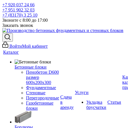
+7 920 037 24 66
+7 951 902 32 03
+7 (83170) 3 25 10
Звоните с 8:00 до 17:00
Заказать звонок
Войти
Мой кабинет
Каталог
Бетонные блоки
Пенобетон D600
Ка
размер
ка
600х200х300
пр
Фундаментные
Услуги
Стеновые
Сдача
Перегородочные
в
Укладка
Статьи
Газобетонные
аренду
брусчатки
блоки
Бордюры