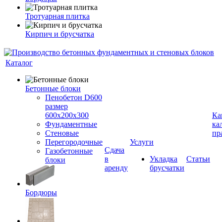
Тротуарная плитка
Кирпич и брусчатка
Каталог
Бетонные блоки
Пенобетон D600
размер
600х200х300
Ка
Фундаментные
ка
Стеновые
пр
Перегородочные
Услуги
Сдача
Газобетонные
в
Укладка
Статьи
блоки
аренду
брусчатки
Бордюры