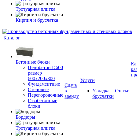
Тротуарная плитка
Кирпич и брусчатка
Каталог
Бетонные блоки
Ка
Пенобетон D600
ка
размер
пр
600х200х300
Услуги
Фундаментные
Сдача
Стеновые
в
Укладка
Статьи
Перегородочные
аренду
брусчатки
Газобетонные
блоки
Бордюры
Тротуарная плитка