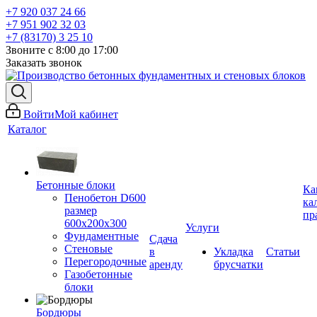
+7 920 037 24 66
+7 951 902 32 03
+7 (83170) 3 25 10
Звоните с 8:00 до 17:00
Заказать звонок
Войти
Мой кабинет
Каталог
Бетонные блоки
Ка
Пенобетон D600
ка
размер
пр
600х200х300
Услуги
Фундаментные
Сдача
Стеновые
в
Укладка
Статьи
Перегородочные
аренду
брусчатки
Газобетонные
блоки
Бордюры