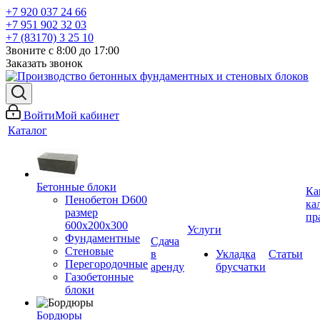
+7 920 037 24 66
+7 951 902 32 03
+7 (83170) 3 25 10
Звоните с 8:00 до 17:00
Заказать звонок
Войти
Мой кабинет
Каталог
Бетонные блоки
Ка
Пенобетон D600
ка
размер
пр
600х200х300
Услуги
Фундаментные
Сдача
Стеновые
в
Укладка
Статьи
Перегородочные
аренду
брусчатки
Газобетонные
блоки
Бордюры