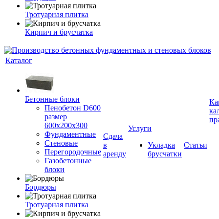
Тротуарная плитка
Кирпич и брусчатка
Каталог
Бетонные блоки
Ка
Пенобетон D600
ка
размер
пр
600х200х300
Услуги
Фундаментные
Сдача
Стеновые
в
Укладка
Статьи
Перегородочные
аренду
брусчатки
Газобетонные
блоки
Бордюры
Тротуарная плитка